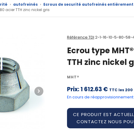
rité
›
autofreinés
›
Ecrous de securité autofreinés entièrement
80 acier TTH zinc nickel gris
Référence TDI
2-1-16-10-5-80-58-
Ecrou type MHT® 
TTH zinc nickel g
MHT®
Prix:
1 612.63 €
TTC les 200
En cours de réapprovisionnement
CE PRODUIT EST ACTUELL
CONTACTEZ NOUS POUR