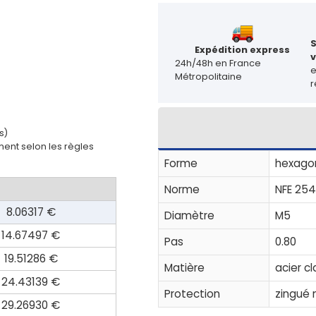
Expédition express
v
24h/48h en France
Métropolitaine
r
s)
ent selon les règles
Forme
hexagon
Norme
NFE 254
8.06317 €
Diamètre
M5
14.67497 €
Pas
0.80
19.51286 €
Matière
acier cl
24.43139 €
Protection
zingué n
29.26930 €