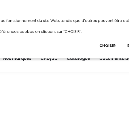
vous
ou
créez votre compte
Du 3 au 28 août 2026, TDI passe en mode été.
•
Horaires 
s au fonctionnement du site Web, tandis que d'autres peuvent être act
.
éférences cookies en cliquant sur "CHOISIR".
03 
Ap
CHOISIR
Nos marques
CAD/3D
Catalogue
Documentati