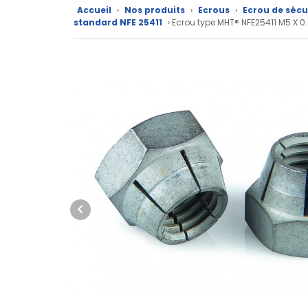
produits
Accueil
›
Nos produits
›
Ecrous
›
Ecrou de sécu
standard NFE 25411
› Ecrou type MHT® NFE25411 M5 X 0.
CAD/3D
Nos
marques
Fiches
techniques
Catalogue
Documentations
Mon
compte
Mon
panier