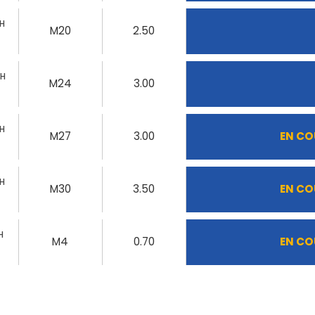
TH
M20
2.50
TH
M24
3.00
TH
M27
3.00
EN CO
TH
M30
3.50
EN CO
H
M4
0.70
EN CO