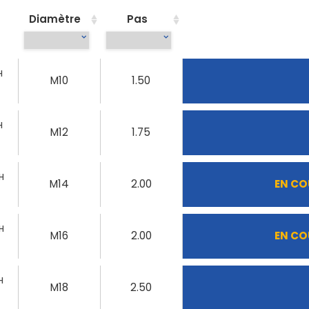
Diamètre
Pas
H
M10
1.50
H
M12
1.75
H
M14
2.00
EN CO
H
M16
2.00
EN CO
H
M18
2.50