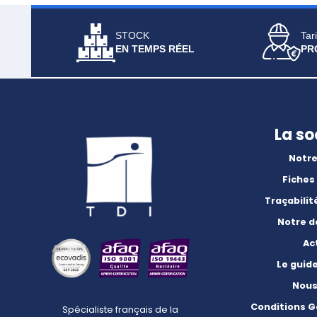
STOCK
Tari
EN TEMPS RÉEL
PR
La so
Notre
Fiches
Traçabilit
Notre 
Ac
Le guid
Nous
Conditions G
Spécialiste français de la