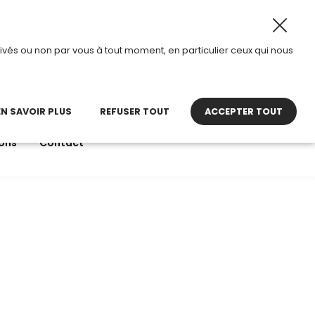
d’ouverture : 8h30 – 12h00 • 13h00 - 16h30
•
ivés ou non par vous à tout moment, en particulier ceux qui nous
22 27 30 27
contact@tdi.fr
pel non surtaxé
EN SAVOIR PLUS
REFUSER TOUT
ACCEPTER TOUT
ons
Contact