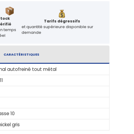
Stock
Tarifs dégressifs
érifié
et quantité supérieure disponible sur
en temps
demande
éel
CARACTÉRISTIQUES
al autofreiné tout métal
11
asse 10
ickel gris