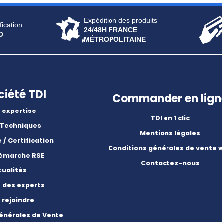
Expédition des produits
fication
24/48H FRANCE
O
MÉTROPOLITAINE
ciété TDI
Commander en lign
 expertise
TDI en 1 clic
 Techniques
Mentions légales
é / Certification
Conditions générales de vente 
démarche RSE
Contactez-nous
tualités
e des experts
 rejoindre
énérales de Vente