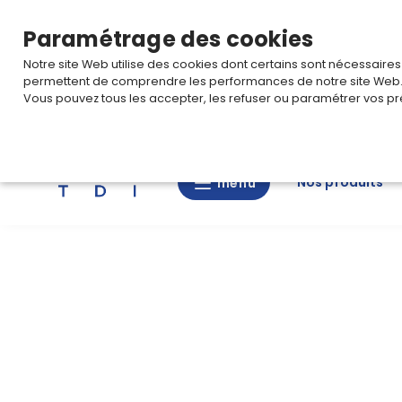
TARIF PRO
Pour accéder à votre tarification,
connectez-
Paramétrage des cookies
é.
•
Horaires d’ouverture : 8h30 – 12h00 • 13h00 - 16h30
|
Notre site Web utilise des cookies dont certains sont nécessaire
permettent de comprendre les performances de notre site Web
Vous pouvez tous les accepter, les refuser ou paramétrer vos pr
Rechercher
Nos produits
menu
menu
Nos