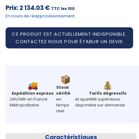
Prix:
2 134.03 €
TTC les 100
En cours de réapprovisionnement
CE PRODUIT EST ACTUELLEMENT INDISPONIBLE.
CONTACTEZ NOUS POUR ÉTABLIR UN DEVIS
Stock
Expédition express
vérifié
Tarifs dégressifs
24h/48h en France
en
et quantité supérieure
Métropolitaine
temps
disponible sur demande
réel
Caractéristiques