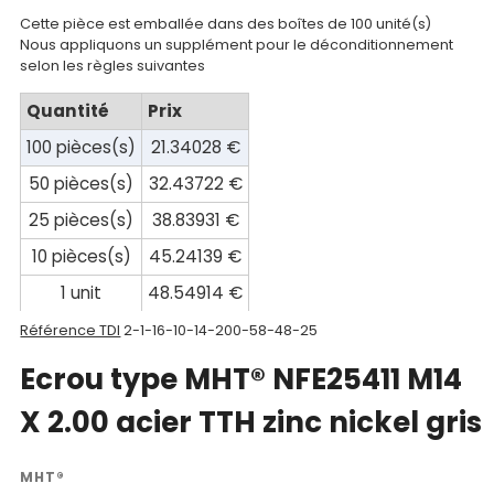
Documentations
Cette pièce est emballée dans des boîtes de 100 unité(s)
Nous appliquons un supplément pour le déconditionnement
selon les règles suivantes
Mon
compte
Quantité
Prix
100 pièces(s)
21.34028 €
Mon
panier
50 pièces(s)
32.43722 €
25 pièces(s)
38.83931 €
Contact
10 pièces(s)
45.24139 €
1 unit
48.54914 €
Référence TDI
2-1-16-10-14-200-58-48-25
Ecrou type MHT® NFE25411 M14
X 2.00 acier TTH zinc nickel gris
MHT®