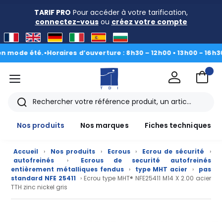
TARIF PRO
Pour accéder à votre tarification,
connectez-vous
ou
créez votre compte
e été.
•
Horaires d’ouverture : 8h30 – 12h00 • 13h00 - 16h30
|
Du 3 
menu
TDI
Rechercher
Nos produits
Nos marques
Fiches techniques
Accueil
›
Nos produits
›
Ecrous
›
Ecrou de sécurité
›
autofreinés
›
Ecrous de securité autofreinés
entièrement métalliques fendus
›
type MHT acier
›
pas
standard NFE 25411
› Ecrou type MHT® NFE25411 M14 X 2.00 acier
TTH zinc nickel gris