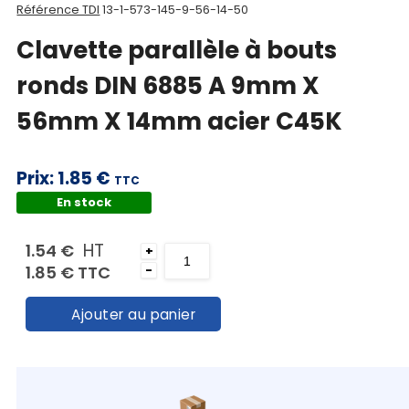
Référence TDI
13-1-573-145-9-56-14-50
Mon
Clavette parallèle à bouts
panier
ronds DIN 6885 A 9mm X
Contact
56mm X 14mm acier C45K
Prix:
1.85 €
TTC
En stock
HT
1.54 €
+
1.85 €
TTC
-
Ajouter au panier