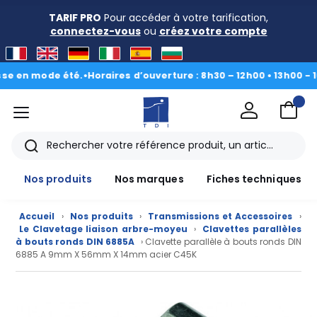
TARIF PRO
Pour accéder à votre tarification,
connectez-vous
ou
créez votre compte
n mode été.
•
Horaires d’ouverture : 8h30 – 12h00 • 13h00 - 16h30
|
menu
TDI
Rechercher
Nos produits
Nos marques
Fiches techniques
Accueil
›
Nos produits
›
Transmissions et Accessoires
›
Le Clavetage liaison arbre-moyeu
›
Clavettes parallèles
à bouts ronds DIN 6885A
› Clavette parallèle à bouts ronds DIN
6885 A 9mm X 56mm X 14mm acier C45K