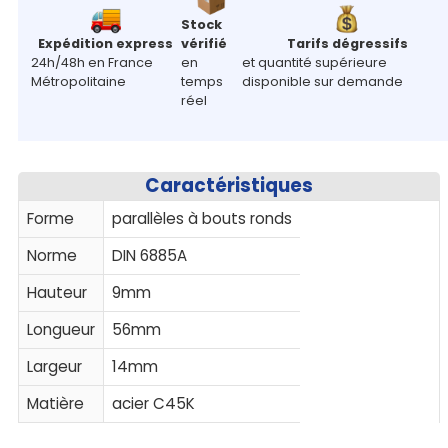
Stock
Expédition express
vérifié
Tarifs dégressifs
24h/48h en France
en
et quantité supérieure
Métropolitaine
temps
disponible sur demande
réel
Caractéristiques
Forme
parallèles à bouts ronds
Norme
DIN 6885A
Hauteur
9mm
Longueur
56mm
Largeur
14mm
Matière
acier C45K