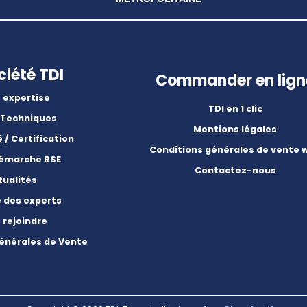
ciété TDI
Commander en lign
 expertise
TDI en 1 clic
 Techniques
Mentions légales
é / Certification
Conditions générales de vente 
démarche RSE
Contactez-nous
tualités
e des experts
 rejoindre
énérales de Vente