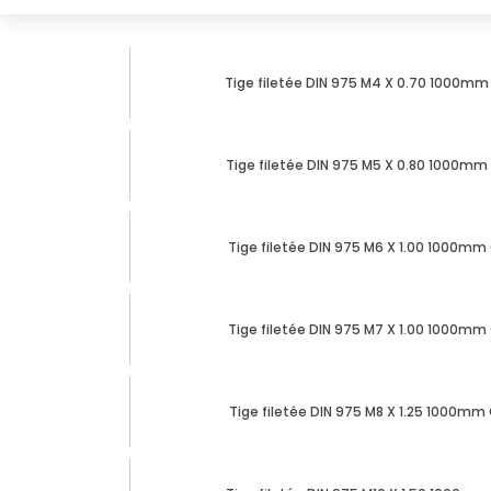
marques
Fiches
Tige filetée DIN 975 M4 X 0.70 1000mm 
techniques
Catalogue
Tige filetée DIN 975 M5 X 0.80 1000mm 
Documentations
Mon
Tige filetée DIN 975 M6 X 1.00 1000mm 
compte
Mon
Tige filetée DIN 975 M7 X 1.00 1000mm 
panier
Contact
Tige filetée DIN 975 M8 X 1.25 1000mm C