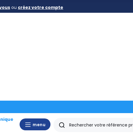
vous
ou
créez votre compte
es Filetées acier
›
DIN 975 - 1000mm - classe 8.8 brute
DIN 975 - 1000mm - classe 8.8 brut
menu
menu
Rechercher
Diamètre
Longueur