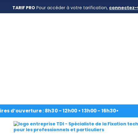
TARIF PRO
Pour accéder à votre tarification,
connectez-
Accueil
›
Nos produits
›
Tiges Filetées
›
Les Tig
Nos
produits
ouverture : 8h30 – 12h00 • 13h00 - 16h30
•
CAD/3D
Désignation
Nos