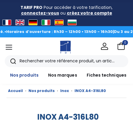
TARIF PRO
Pour accéder à votre tarification,
connectez-vous
ou
créez votre compte
Horaires d’ouverture : 8h30 – 12h00 • 13h00 - 16h30
|
Du 3 au 28 a
0
menu
TDI
Rechercher
Nos produits
Nos marques
Fiches techniques
Accueil
›
Nos produits
›
Inox
›
INOX A4-316L80
Nos
produits
INOX A4-316L80
CAD/3D