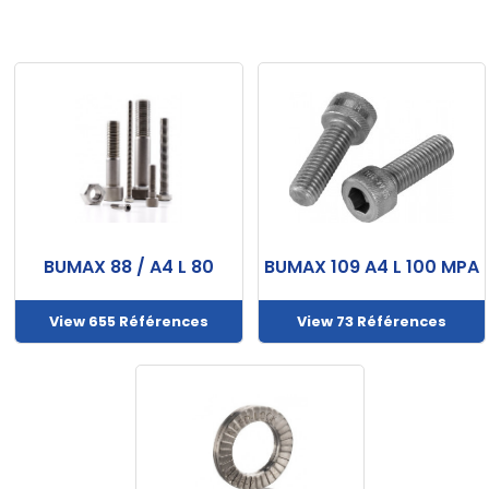
Nos
marques
Fiches
techniques
Catalogue
Documentations
BUMAX 88 / A4 L 80
BUMAX 109 A4 L 100 MPA
Mon
compte
View 655 Références
View 73 Références
Mon
panier
Contact