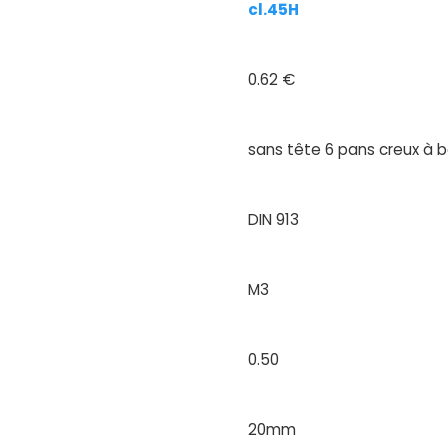
cl.45H
0.62 €
sans tête 6 pans creux à b
DIN 913
M3
0.50
20mm