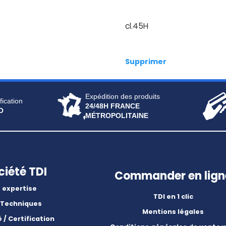
cl.45H
Supprimer
Expédition des produits
fication
24/48H FRANCE
O
MÉTROPOLITAINE
ciété TDI
Commander en lign
 expertise
TDI en 1 clic
 Techniques
Mentions légales
é / Certification