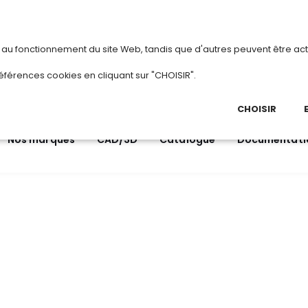
vous
ou
créez votre compte
Du 3 au 2
s au fonctionnement du site Web, tandis que d'autres peuvent être act
.
éférences cookies en cliquant sur "CHOISIR".
03 
Ap
CHOISIR
Nos marques
CAD/3D
Catalogue
Documentati