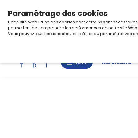
TARIF PRO
Pour accéder à votre tarification,
connectez-
Paramétrage des cookies
Notre site Web utilise des cookies dont certains sont nécessaire
permettent de comprendre les performances de notre site Web
Vous pouvez tous les accepter, les refuser ou paramétrer vos pr
Rechercher
Nos produits
menu
menu
Nos
produits
CAD/3D
Nos
marques