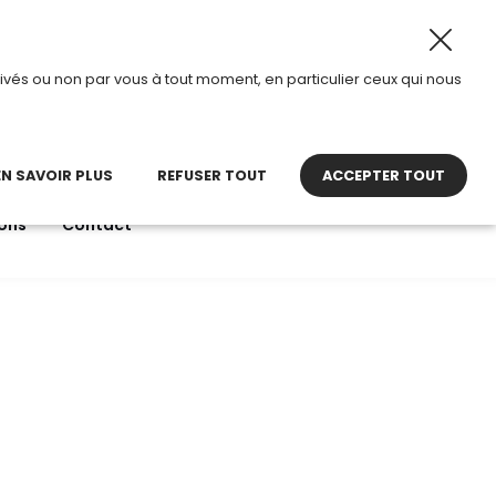
8 août 2026, TDI passe en mode été.
•
Horaires d’ouvertur
ivés ou non par vous à tout moment, en particulier ceux qui nous
22 27 30 27
contact@tdi.fr
pel non surtaxé
EN SAVOIR PLUS
REFUSER TOUT
ACCEPTER TOUT
ons
Contact