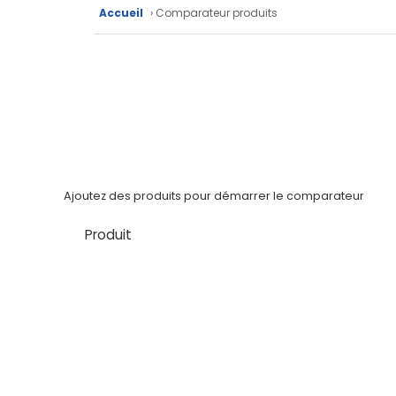
Fiches
Accueil
› Comparateur produits
techniques
Catalogue
Documentations
Mon
compte
Ajoutez des produits pour démarrer le comparateur
Mon
panier
Produit
Contact